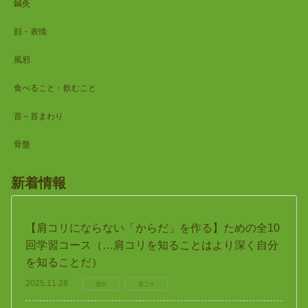
鍼灸
顔・表情
風邪
食べること・飲むこと
首～首まわり
骨盤
新着情報
【肩コリにならない「からだ」を作る】ための全10
回学習コース（…肩コリを知ることはより深く自分
を知ることだ）
2025.11.28
宣伝
肩こり