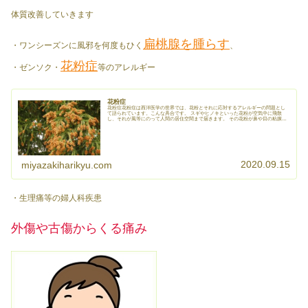
体質改善していきます
扁桃腺を腫らす
・ワンシーズンに風邪を何度もひく
、
花粉症
・ゼンソク・
等のアレルギー
花粉症
花粉症花粉症は西洋医学の世界では、花粉とそれに応対するアレルギーの問題とし
て語られています。こんな具合です。 スギやヒノキといった花粉が空気中に飛散
し、それが風等にのって人間の居住空間まで届きます。 その花粉が鼻や目の粘膜に
接触・侵入すると...
2020.09.15
miyazakiharikyu.com
・生理痛等の婦人科疾患
外傷や古傷からくる痛み