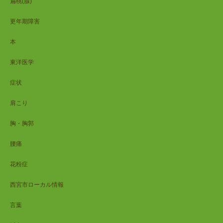
扁桃(腺)
更年期障害
本
東洋医学
症状
肩こり
胸・胸郭
腰痛
花粉症
西宮市ローカル情報
言葉