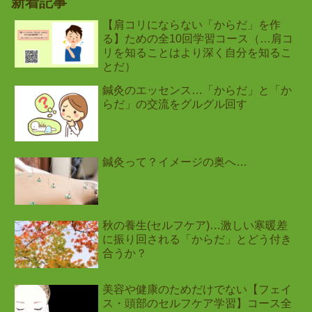
新着記事
【肩コリにならない「からだ」を作
る】ための全10回学習コース（…肩コ
リを知ることはより深く自分を知るこ
とだ）
鍼灸のエッセンス…「からだ」と「か
らだ」の交流をグルグル回す
鍼灸って？イメージの奥へ…
秋の養生(セルフケア)…激しい寒暖差
に振り回される「からだ」とどう付き
合うか？
美容や健康のためだけでない【フェイ
ス・頭部のセルフケア学習】コース全