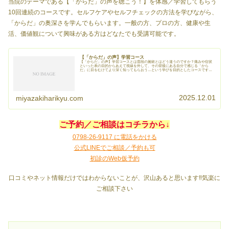
当院のテーマである【「からだ」の声を聴こう！】を体感／学習してもらう
10回連続のコースです。セルフケアやセルフチェックの方法を学びながら、
「からだ」の奥深さを学んでもらいます。一般の方、プロの方、健康や生
活、価値観について興味がある方はどなたでも受講可能です。
【「からだ」の声】学習コース
【「からだ」の声】学習コースとは普段の施術とはどう違うのですか？痛みや症状
といった表の目的からあえて視線を外して、その背後にある自分で感じる「から
だ」に目をむけてより深く知ってもらおう…という学びを目的としたコースです目
的が違うんですねそう...
2025.12.01
miyazakiharikyu.com
ご予約／ご相談はコチラから↓
0798-26-9117 に電話をかける
公式LINEでご相談／予約も可
初診のWeb仮予約
口コミやネット情報だけではわからないことが、沢山あると思います‼️気楽に
ご相談下さい