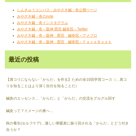
しんきゅうコンパス：みやざき鍼・灸公開ページ
みやざき鍼・灸のnote
みやざき鍼・灸インスタグラム
みやざき鍼・灸～阪神 西宮 鍼灸院～Twitter
みやざき鍼・灸～阪神 西宮 鍼灸院～アメブロ
みやざき鍼・灸～阪神 西宮 鍼灸院～ＦａｃｅＢｏｏｋ
最近の投稿
【肩コリにならない「からだ」を作る】ための全10回学習コース（…肩コ
リを知ることはより深く自分を知ることだ）
鍼灸のエッセンス…「からだ」と「からだ」の交流をグルグル回す
鍼灸って？イメージの奥へ…
秋の養生(セルフケア)…激しい寒暖差に振り回される「からだ」とどう付き
合うか？